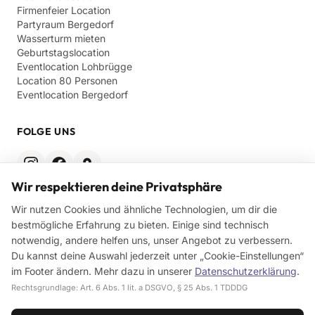
Firmenfeier Location
Partyraum Bergedorf
Wasserturm mieten
Geburtstagslocation
Eventlocation Lohbrügge
Location 80 Personen
Eventlocation Bergedorf
FOLGE UNS
Wir respektieren deine Privatsphäre
RECHTLICHES
Wir nutzen Cookies und ähnliche Technologien, um dir die
bestmögliche Erfahrung zu bieten. Einige sind technisch
Impressum
notwendig, andere helfen uns, unser Angebot zu verbessern.
Datenschutz
AGB
Du kannst deine Auswahl jederzeit unter „Cookie-Einstellungen“
im Footer ändern. Mehr dazu in unserer
Datenschutzerklärung
.
Rechtsgrundlage: Art. 6 Abs. 1 lit. a DSGVO, § 25 Abs. 1 TDDDG