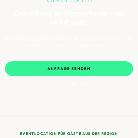
INTERESSE GEWECKT?
Deine Feier im Wasserturm — ab
449 € netto
Besichtigung jeden Mittwoch 18 Uhr. Schreib uns — wir
melden uns innerhalb weniger Stunden.
ANFRAGE SENDEN
← ALLE ARTIKEL
EVENTLOCATION FÜR GÄSTE AUS DER REGION