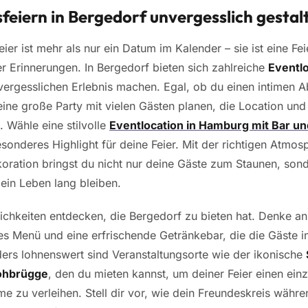
feiern in Bergedorf unvergesslich gestal
ier ist mehr als nur ein Datum im Kalender – sie ist eine Fe
r Erinnerungen. In Bergedorf bieten sich zahlreiche
Eventl
vergesslichen Erlebnis machen. Egal, ob du einen intimen 
eine große Party mit vielen Gästen planen, die Location un
. Wähle eine stilvolle
Eventlocation in Hamburg mit Bar un
esonderes Highlight für deine Feier. Mit der richtigen Atmo
oration bringst du nicht nur deine Gäste zum Staunen, son
 ein Leben lang bleiben.
ichkeiten entdecken, die Bergedorf zu bieten hat. Denke a
ves Menü
und eine erfrischende Getränkebar, die die Gäste 
ers lohnenswert sind Veranstaltungsorte wie der ikonische
ohbrügge
, den du mieten kannst, um deiner Feier einen einz
me zu verleihen. Stell dir vor, wie dein Freundeskreis währe