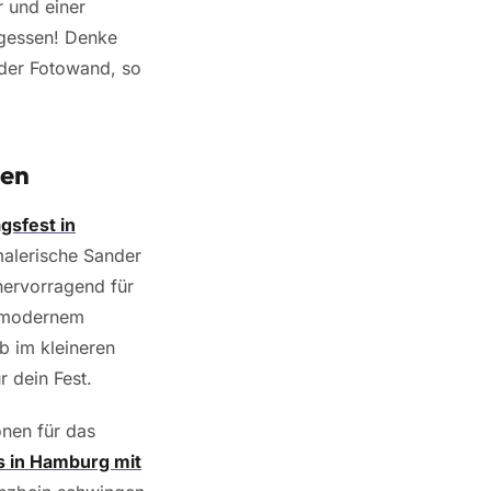
 und einer
rgessen! Denke
oder Fotowand, so
den
gsfest in
malerische Sander
hervorragend für
d modernem
b im kleineren
r dein Fest.
onen für das
s in Hamburg mit