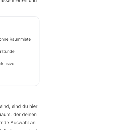
lassentreffen und
n ohne Raummiete
rstunde
nklusive
sind, sind du hier
 Raum, der deinen
ernde Auswahl an