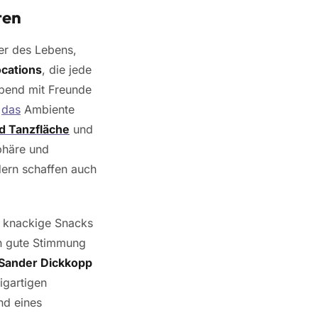
ten
ier des Lebens,
ocations
, die jede
Abend mit Freunde
d
das
Ambiente
d Tanzfläche
und
sphäre und
dern schaffen auch
n knackige Snacks
in gute Stimmung
Sander Dickkopp
igartigen
nd eines