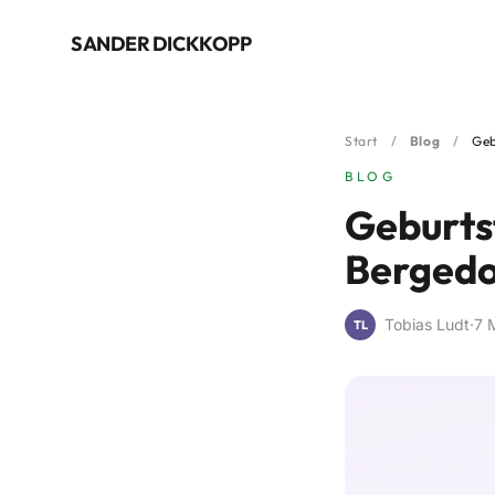

SANDER DICKKOPP
Start
/
Blog
/
Geb
BLOG
Geburts
Bergedo
Tobias Ludt
·
7 
TL