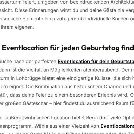
sserturm feiert, umgeben von beeindruckenden Architektur
icht. Diese Erinnerungen wirst du und deine Gäste nie ve
ersönliche Elemente hinzuzufügen: ob individuelle Kuchen 
u ihrem eigenen.
 Eventlocation für jeden Geburtstag fin
Suche nach der perfekten
Eventlocation für dein Geburtsta
dann ist die Vielfalt an Möglichkeiten atemberaubend. Der 
rm in Lohbrügge bietet eine einzigartige Kulisse, die sich 
eiern eignet. Die Kombination aus historischem Charme un
für, dass deine Feier zu einem besonderen Erlebnis wird. O
ner großen Gästeschar – hier findest du ausreichend Raum fü
ser außergewöhnlichen Location bietet Bergedorf viele Opti
menprogramm. Wähle aus einer Vielzahl von
Eventlocation