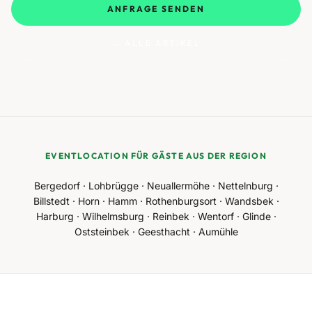
ANFRAGE SENDEN
← ALLE ARTIKEL
EVENTLOCATION FÜR GÄSTE AUS DER REGION
Bergedorf · Lohbrügge · Neuallermöhe · Nettelnburg ·
Billstedt · Horn · Hamm · Rothenburgsort · Wandsbek ·
Harburg · Wilhelmsburg · Reinbek · Wentorf · Glinde ·
Oststeinbek · Geesthacht · Aumühle