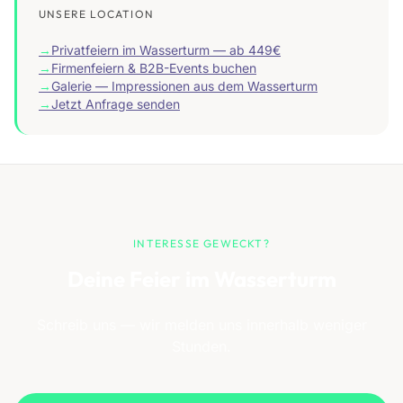
UNSERE LOCATION
→
Privatfeiern im Wasserturm — ab 449€
→
Firmenfeiern & B2B-Events buchen
→
Galerie — Impressionen aus dem Wasserturm
→
Jetzt Anfrage senden
INTERESSE GEWECKT?
Deine Feier im Wasserturm
Schreib uns — wir melden uns innerhalb weniger
Stunden.