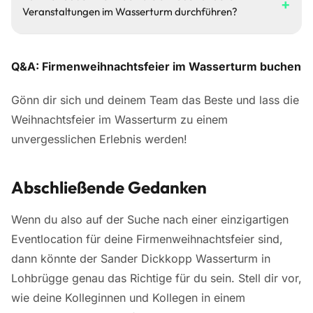
+
Augenblick kann individuell gestaltet werden!
Veranstaltungen im Wasserturm durchführen?
wir beraten du Schritt für Schritt durch den Prozess.
Gemeinsam planen wir und gestalten ein wirklich
Definitiv! Der Wasserturm ist vielseitig nutzbar – sei es für
einzigartiges Fest.
Workshops, Sommerfeste oder Jubiläumsfeiern. Lass
Q&A: Firmenweihnachtsfeier im Wasserturm buchen
deiner Kreativität freien Lauf und buche diesen
besonderen Ort für verschiedene Anlässe.
Gönn dir sich und deinem Team das Beste und lass die
Weihnachtsfeier im Wasserturm zu einem
unvergesslichen Erlebnis werden!
Abschließende Gedanken
Wenn du also auf der Suche nach einer einzigartigen
Eventlocation für deine Firmenweihnachtsfeier sind,
dann könnte der Sander Dickkopp Wasserturm in
Lohbrügge genau das Richtige für du sein. Stell dir vor,
wie deine Kolleginnen und Kollegen in einem