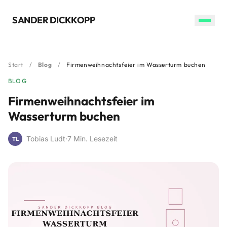

SANDER DICKKOPP
Start
/
Blog
/
Firmenweihnachtsfeier im Wasserturm buchen
BLOG
Firmenweihnachtsfeier im
Wasserturm buchen
Tobias Ludt
·
7 Min. Lesezeit
TL