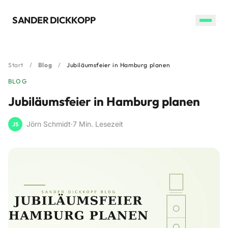

SANDER DICKKOPP
Start
/
Blog
/
Jubiläumsfeier in Hamburg planen
BLOG
Jubiläumsfeier in Hamburg planen
Jörn Schmidt
·
7 Min. Lesezeit
JS