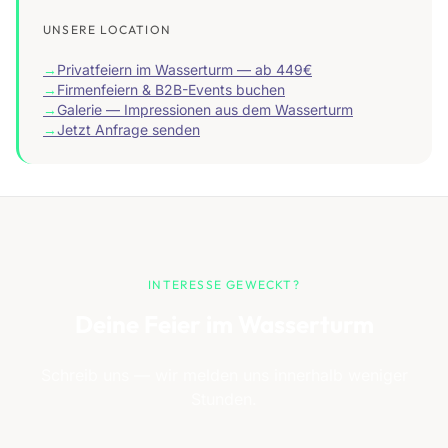
UNSERE LOCATION
→
Privatfeiern im Wasserturm — ab 449€
→
Firmenfeiern & B2B-Events buchen
→
Galerie — Impressionen aus dem Wasserturm
→
Jetzt Anfrage senden
INTERESSE GEWECKT?
Deine Feier im Wasserturm
Schreib uns — wir melden uns innerhalb weniger
Stunden.