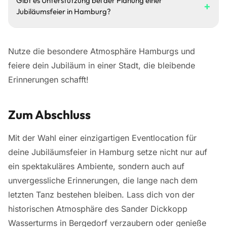
Gibt es Unterstützung bei der Planung einer
Einladungen, maßgeschneiderte Menüs und durchdachte
Firmenfeier in Lohbrügge oder einer intimen privaten Feier.
+
Jubiläumsfeier in Hamburg?
Dekorationen machen deine Veranstaltung einzigartig.
Denke daran, auch die Infrastruktur zu berücksichtigen,
Überlege außerdem, ob du Unterhaltungsprogramme wie
damit deine Gäste gut zu deiner Feier gelangen können.
Natürlich! Viele Eventagenturen in Hamburg stehen dir zur
Live-Musik oder besondere Aktionen während der Feier
Seite, wenn es darum geht, die perfekte Jubiläumsfeier zu
einbinden möchten, um deinen Gästen ein unvergessliches
Nutze die besondere Atmosphäre Hamburgs und
planen. du helfen bei der Auswahl der passenden
Erlebnis zu bieten.
feiere dein Jubiläum in einer Stadt, die bleibende
Location, planen das Catering und kümmern sich um die
Deko. So kannst du dich entspannt zurücklehnen und
Erinnerungen schafft!
deine Feier genießen!
Zum Abschluss
Mit der Wahl einer einzigartigen Eventlocation für
deine Jubiläumsfeier in Hamburg setze nicht nur auf
ein spektakuläres Ambiente, sondern auch auf
unvergessliche Erinnerungen, die lange nach dem
letzten Tanz bestehen bleiben. Lass dich von der
historischen Atmosphäre des Sander Dickkopp
Wasserturms in Bergedorf verzaubern oder genieße