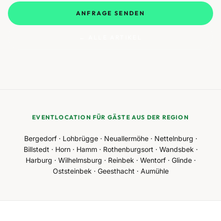
ANFRAGE SENDEN
← ALLE ARTIKEL
EVENTLOCATION FÜR GÄSTE AUS DER REGION
Bergedorf · Lohbrügge · Neuallermöhe · Nettelnburg ·
Billstedt · Horn · Hamm · Rothenburgsort · Wandsbek ·
Harburg · Wilhelmsburg · Reinbek · Wentorf · Glinde ·
Oststeinbek · Geesthacht · Aumühle