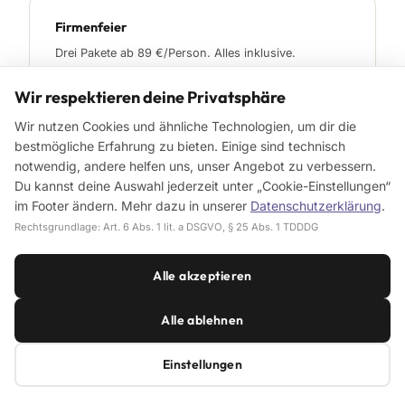
Firmenfeier
Drei Pakete ab 89 €/Person. Alles inklusive.
Wir respektieren deine Privatsphäre
Wir nutzen Cookies und ähnliche Technologien, um dir die
Sommerfest
bestmögliche Erfahrung zu bieten. Einige sind technisch
Bis 500 Gäste draußen. BBQ-Pakete verfügbar.
notwendig, andere helfen uns, unser Angebot zu verbessern.
Du kannst deine Auswahl jederzeit unter „Cookie-Einstellungen“
im Footer ändern. Mehr dazu in unserer
Datenschutzerklärung
.
Rechtsgrundlage: Art. 6 Abs. 1 lit. a DSGVO, § 25 Abs. 1 TDDDG
Weihnachtsfeier
Alle akzeptieren
Industriecharme trifft Lichterglanz. Indoor bis 80
Gäste.
Alle ablehnen
Einstellungen
Freie Trauung
Garten mit altem Baumbestand. Du bringst den