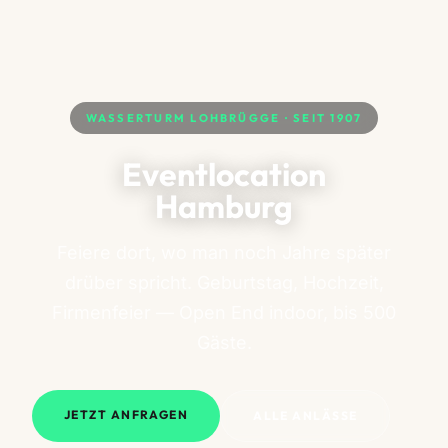
WASSERTURM LOHBRÜGGE · SEIT 1907
Eventlocation
Hamburg
Feiere dort, wo man noch Jahre später
drüber spricht. Geburtstag, Hochzeit,
Firmenfeier — Open End indoor, bis 500
Gäste.
JETZT ANFRAGEN
ALLE ANLÄSSE