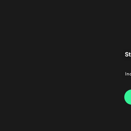
St
In