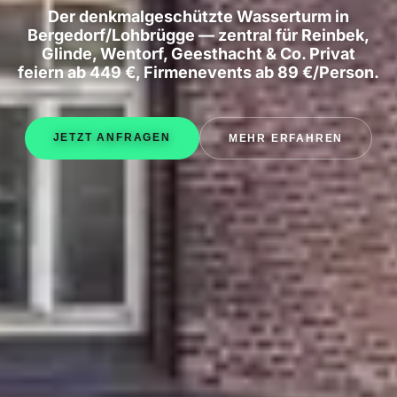
Der denkmalgeschützte Wasserturm in
Bergedorf/Lohbrügge — zentral für Reinbek,
Glinde, Wentorf, Geesthacht & Co. Privat
feiern ab 449 €, Firmenevents ab 89 €/Person.
JETZT ANFRAGEN
MEHR ERFAHREN