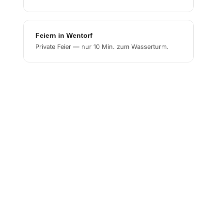
Feiern in Wentorf
Private Feier — nur 10 Min. zum Wasserturm.
Feiern in Glinde
Private Feier — nur 12 Min. zum Wasserturm.
Feiern in Oststeinbek
Private Feier — nur 12 Min. zum Wasserturm.
Feiern in Aumühle
Private Feier — nur 12 Min. zum Wasserturm.