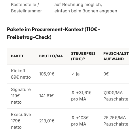
Kostenstelle /
auf Rechnung möglich,
Bestellnummer
einfach beim Buchen angeben
Pakete im Procurement-Kontext (110€-
Freibetrag-Check)
STEUERFREI
PAUSCHALST
PAKET
BRUTTO/MA
(110€)?
AUFWAND
Kickoff
105,91€
✓ ja
0€
89€ netto
Signature
✗ +31,61€
7,90€/MA
119€
141,61€
pro MA
Pauschalste
netto
Executive
✗ +103€
25,75€/MA
179€
213,01€
pro MA
Pauschalste
netto